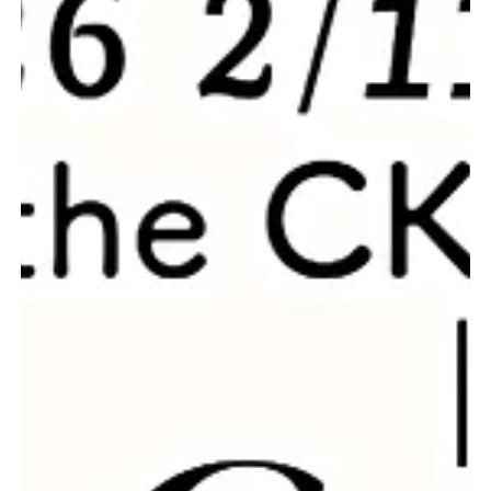
(土)～16日(月) ラボガチャ white Ver. 大好評！毎
日更新！ ※ボーナスカプセル強化しいます