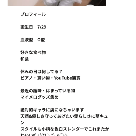
プロフィール
誕生日　7/29
血液型　O型
好きな食べ物
和食
休みの日は何してる？
ピアノ・買い物・YouTube観賞
最近の趣味・はまっている物
マイメログッズ集め
絶対的キャラに虜になちゃいます
天然&優しさ守ってあげたい愛らしさに萌キュ
ン
スタイルも小柄な色白スレンダーでこれまたか
わいいﾎﾟｯ(/∇＼*)｡o○☆